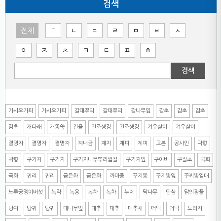
검색
전체
ㄱ
ㄴ
ㄷ
ㄹ
ㅁ
ㅂ
ㅅ
ㅇ
ㅈ
ㅊ
ㅋ
ㅌ
ㅍ
ㅎ
검색
가시오가피
가시오가피
갈대뿌리
갈대뿌리
감나무잎
감초
감초
감초
감초
개다래
개똥쑥
건율
건조생강
건조생강
겨우살이
겨우살이
결명자
결명자
결명자
계내금
계지
계피
계피
고본
공사인
곽향
곽향
구기자
구기자
구기자나무뿌리껍질
구기자잎
구아바
구절초
국화
국화
귀리
귀리
금은화
금은화
까마중
꾸지뽕
꾸지뽕잎
꾸찌뽕열매
노루궁뎅이버섯
녹각
녹용
녹차
녹차
누에
닥나무
단삼
닭의장풀
당귀
당귀
당귀
대나무잎
대추
대추
대추채
더덕
더덕
도라지