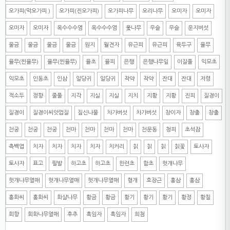
오가피(막오가피 )
오가피(진오가피)
오가피나무
오리나무
오미자
오미자
오미자
오미자
옥수수수염
옥수수수염
옻나무
우슬
우슬
운지버섯
울금
울금
울금
울금
원지
월견자
유근피
유근피
육두구
율무
율무(찐율무)
율무(찐율무)
율초
율피
은행
은행나무잎
이질풀
익모초
익모초
인동초
인삼
일당귀
일당귀
작약
작약
잔대
잔대
저령
적소두
정향
줄풀
지각
지실
지실
지치
지황
지황
진피
질경이
질경이
질경이씨앗껍질
짚신나물
차가버섯
차가버섯
창이자
창출
창출
천궁
천궁
천궁
천마
천마
천마
천마
천문동
청피
초석잠
측백엽
치자
치자
치자
치자
치커리
칡
칡
칡
칡꽃
토사자
토사자
표고
필발
하고초
하고초
한련초
함초
헛개나무
헛개나무열매
헛개나무열매
헛개나무열매
형개
호장근
홍삼
홍삼
홍화씨
홍화씨
화살나무
황금
황금
황기
황기
황기
황정
황칠
회향
회화나무열매
후추
흑임자
흑임자
희첨