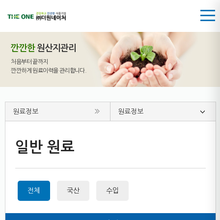
깐깐한
원산지관리
처음부터 끝까지
깐깐하게 원료이력을 관리합니다.
원료정보
원료정보
일반 원료
전체
국산
수입