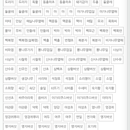
도라지
도라지
독활
동충하초
동충하초
돼지감자
두충
둥굴레
둥굴레
둥굴레
둥굴레
마
마
마
마
마가나무껍질
마가나무열매
마테
만삼
매실나무열매
맥문동
맥문동
맥아
메밀
모과
목화씨
몰약
무씨
민들레
민들레
박하
박하
박하
백모근
백목련
백목련
백복령
백복령(설복령)
백출
백출
번행초
복분자
복분자
비자나무열매
비파엽
뽕나무가지
뽕나무껍질
뽕나무껍질
뽕나무열매
뽕나무잎
사상자
사상자
사철쑥
사철쑥
산사나무열매
산사나무열매
산사나무열매
산수유
산수유
산조인
산죽
산초
삼백초
상황버섯
상황버섯
상황버섯
상황버섯
생강나무
서리태
석창포
석창포
소리쟁이
소엽
소엽
소회향
속단
속단
솔잎
쇠뜨기
쇠비름
수세미
숙지황
숙지황
신선초
싸주아리쑥
씀바귀
아가리쿠스버섯
아가리쿠스버섯
아마자
야관문
야관문
약쑥
약쑥
양강
어성초
어성초
엄나무
엉겅퀴
엉겅퀴뿌리
엉겅퀴뿌리
여두
여주
여주
연잎
연자육
영지버섯
영지버섯
영지버섯
영지버섯
영지버섯
영지버섯
오가피