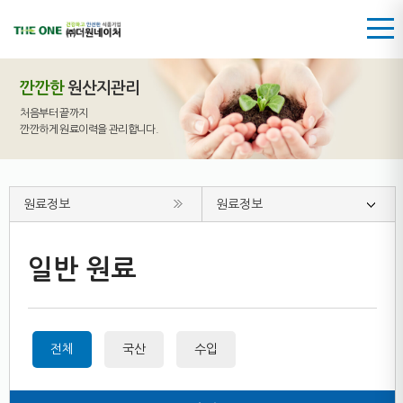
깐깐한
원산지관리
처음부터 끝까지
깐깐하게 원료이력을 관리합니다.
원료정보
원료정보
일반 원료
전체
국산
수입