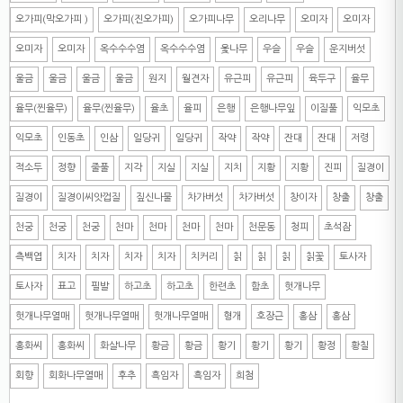
오가피(막오가피 )
오가피(진오가피)
오가피나무
오리나무
오미자
오미자
오미자
오미자
옥수수수염
옥수수수염
옻나무
우슬
우슬
운지버섯
울금
울금
울금
울금
원지
월견자
유근피
유근피
육두구
율무
율무(찐율무)
율무(찐율무)
율초
율피
은행
은행나무잎
이질풀
익모초
익모초
인동초
인삼
일당귀
일당귀
작약
작약
잔대
잔대
저령
적소두
정향
줄풀
지각
지실
지실
지치
지황
지황
진피
질경이
질경이
질경이씨앗껍질
짚신나물
차가버섯
차가버섯
창이자
창출
창출
천궁
천궁
천궁
천마
천마
천마
천마
천문동
청피
초석잠
측백엽
치자
치자
치자
치자
치커리
칡
칡
칡
칡꽃
토사자
토사자
표고
필발
하고초
하고초
한련초
함초
헛개나무
헛개나무열매
헛개나무열매
헛개나무열매
형개
호장근
홍삼
홍삼
홍화씨
홍화씨
화살나무
황금
황금
황기
황기
황기
황정
황칠
회향
회화나무열매
후추
흑임자
흑임자
희첨