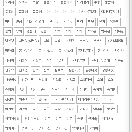
도라지
도라지
독활
동충하초
동충하초
돼지감자
두충
둥굴레
둥굴레
둥굴레
둥굴레
마
마
마
마
마가나무껍질
마가나무열매
마테
만삼
매실나무열매
맥문동
맥문동
맥아
메밀
모과
목화씨
몰약
무씨
민들레
민들레
박하
박하
박하
백모근
백목련
백목련
백복령
백복령(설복령)
백출
백출
번행초
복분자
복분자
비자나무열매
비파엽
뽕나무가지
뽕나무껍질
뽕나무껍질
뽕나무열매
뽕나무잎
사상자
사상자
사철쑥
사철쑥
산사나무열매
산사나무열매
산사나무열매
산수유
산수유
산조인
산죽
산초
삼백초
상황버섯
상황버섯
상황버섯
상황버섯
생강나무
서리태
석창포
석창포
소리쟁이
소엽
소엽
소회향
속단
속단
솔잎
쇠뜨기
쇠비름
수세미
숙지황
숙지황
신선초
싸주아리쑥
씀바귀
아가리쿠스버섯
아가리쿠스버섯
아마자
야관문
야관문
약쑥
약쑥
양강
어성초
어성초
엄나무
엉겅퀴
엉겅퀴뿌리
엉겅퀴뿌리
여두
여주
여주
연잎
연자육
영지버섯
영지버섯
영지버섯
영지버섯
영지버섯
영지버섯
오가피