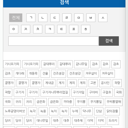
검색
전체
ㄱ
ㄴ
ㄷ
ㄹ
ㅁ
ㅂ
ㅅ
ㅇ
ㅈ
ㅊ
ㅋ
ㅌ
ㅍ
ㅎ
검색
가시오가피
가시오가피
갈대뿌리
갈대뿌리
감나무잎
감초
감초
감초
감초
개다래
개똥쑥
건율
건조생강
건조생강
겨우살이
겨우살이
결명자
결명자
결명자
계내금
계지
계피
계피
고본
공사인
곽향
곽향
구기자
구기자
구기자나무뿌리껍질
구기자잎
구아바
구절초
국화
국화
귀리
귀리
금은화
금은화
까마중
꾸지뽕
꾸지뽕잎
꾸찌뽕열매
노루궁뎅이버섯
녹각
녹용
녹차
녹차
누에
닥나무
단삼
닭의장풀
당귀
당귀
당귀
대나무잎
대추
대추
대추채
더덕
더덕
도라지