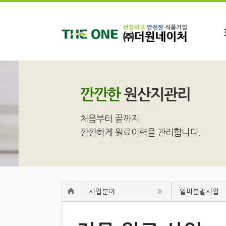
깐깐한
원산지관리
처음부터 끝까지
깐깐하게 원료이력을 관리합니다.
사업분야
알파분말사업