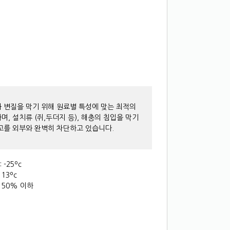
 변질을 막기 위해 원료별 특성에 맞는 최적의
며, 설치류 (쥐,두더지 등), 해충의 침입을 막기
고를 외부와 완벽히 차단하고 있습니다.
-25ºc
13ºc
 50% 이하